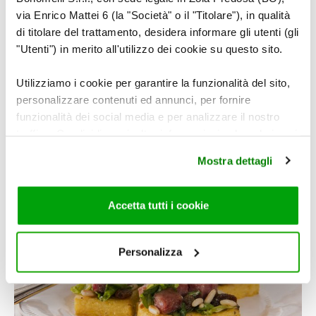
via Enrico Mattei 6 (la "Società" o il "Titolare"), in qualità
di titolare del trattamento, desidera informare gli utenti (gli
"Utenti") in merito all'utilizzo dei cookie su questo sito.
Utilizziamo i cookie per garantire la funzionalità del sito,
personalizzare contenuti ed annunci, per fornire
funzionalità dei social media e per analizzare il nostro
traffico. Condividiamo inoltre informazioni sul modo in cui
utilizza il nostro sito con i nostri partner che si occupano
Mostra dettagli
di analisi dei dati web, pubblicità e social media, i quali
Polenta alla noce moscata con prugne, noci e
potrebbero combinarle con altre informazioni che ha
albicocche
fornito loro o che hanno raccolto dal suo utilizzo dei loro
Accetta tutti i cookie
servizi. Per maggiori informazioni circa l’utilizzo dei
cookie consultare la cookie policy. Se clicchi sulla “X” per
chiudere il banner, non verranno installati cookie sul tuo
Personalizza
VIDEORICETTA
dispositivo ad eccezione di quelli necessari ai fini del
corretto funzionamento del sito.