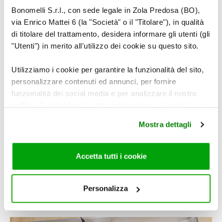
Bonomelli S.r.l., con sede legale in Zola Predosa (BO),
via Enrico Mattei 6 (la "Società" o il "Titolare"), in qualità
di titolare del trattamento, desidera informare gli utenti (gli
"Utenti") in merito all'utilizzo dei cookie su questo sito.
Utilizziamo i cookie per garantire la funzionalità del sito,
personalizzare contenuti ed annunci, per fornire
funzionalità dei social media e per analizzare il nostro
traffico. Condividiamo inoltre informazioni sul modo in cui
5
utilizza il nostro sito con i nostri partner che si occupano
Mostra dettagli
di analisi dei dati web, pubblicità e social media, i quali
potrebbero combinarle con altre informazioni che ha
fornito loro o che hanno raccolto dal suo utilizzo dei loro
Accetta tutti i cookie
servizi. Per maggiori informazioni circa l’utilizzo dei
Completate con le fettine di zucchine, un pizzico di
cookie consultare la cookie policy. Se clicchi sulla “X” per
origano e un filo d’olio.
chiudere il banner, non verranno installati cookie sul tuo
Personalizza
dispositivo ad eccezione di quelli necessari ai fini del
corretto funzionamento del sito.