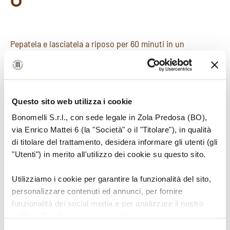
Pepatela e lasciatela a riposo per 60 minuti in un
luogo fresco. Riportate la carne a temperatura
ambiente.
Questo sito web utilizza i cookie
7
Bonomelli S.r.l., con sede legale in Zola Predosa (BO),
via Enrico Mattei 6 (la "Società" o il "Titolare"), in qualità
di titolare del trattamento, desidera informare gli utenti (gli
"Utenti") in merito all'utilizzo dei cookie su questo sito.
Cuocete le costine sulla griglia calda rigirandole e
salandole a fine cottura.
Utilizziamo i cookie per garantire la funzionalità del sito,
personalizzare contenuti ed annunci, per fornire
funzionalità dei social media e per analizzare il nostro
traffico. Condividiamo inoltre informazioni sul modo in cui
utilizza il nostro sito con i nostri partner che si occupano