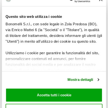
7
Questo sito web utilizza i cookie
Bonomelli S.r.l., con sede legale in Zola Predosa (BO),
via Enrico Mattei 6 (la "Società" o il "Titolare"), in qualità
di titolare del trattamento, desidera informare gli utenti (gli
Condite con l’intingolo e decorate con basilico
"Utenti") in merito all'utilizzo dei cookie su questo sito.
fresco.
Utilizziamo i cookie per garantire la funzionalità del sito,
personalizzare contenuti ed annunci, per fornire
funzionalità dei social media e per analizzare il nostro
traffico. Condividiamo inoltre informazioni sul modo in cui
utilizza il nostro sito con i nostri partner che si occupano
Mostra dettagli
di analisi dei dati web, pubblicità e social media, i quali
Per questa ricetta abbiamo utilizzato
potrebbero combinarle con altre informazioni che ha
fornito loro o che hanno raccolto dal suo utilizzo dei loro
Accetta tutti i cookie
servizi. Per maggiori informazioni circa l’utilizzo dei
cookie consultare la cookie policy. Se clicchi sulla “X” per