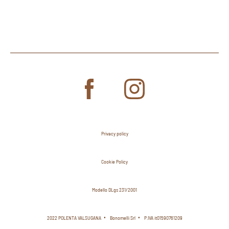
Privacy policy
Cookie Policy
Modello DLgs 231/2001
2022 POLENTA VALSUGANA
Bonomelli Srl
P.IVA it01590761209