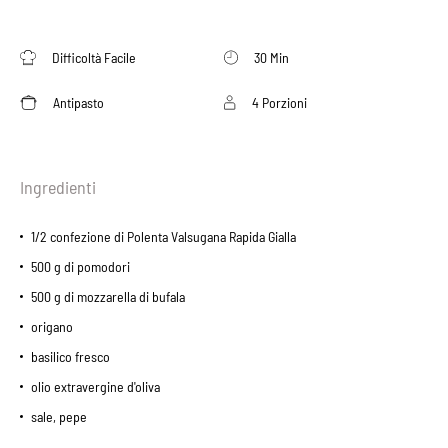
Difficoltà Facile
30 Min
Antipasto
4 Porzioni
Ingredienti
1/2 confezione di Polenta Valsugana Rapida Gialla
500 g di pomodori
500 g di mozzarella di bufala
origano
basilico fresco
olio extravergine d'oliva
sale, pepe