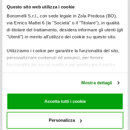
Questo sito web utilizza i cookie
Miscelate gli ingredienti per il condimento.
Bonomelli S.r.l., con sede legale in Zola Predosa (BO),
via Enrico Mattei 6 (la "Società" o il "Titolare"), in qualità
7
di titolare del trattamento, desidera informare gli utenti (gli
"Utenti") in merito all'utilizzo dei cookie su questo sito.
Utilizziamo i cookie per garantire la funzionalità del sito,
personalizzare contenuti ed annunci, per fornire
Riunite gli ingredienti nella ciotola.
funzionalità dei social media e per analizzare il nostro
traffico. Condividiamo inoltre informazioni sul modo in cui
utilizza il nostro sito con i nostri partner che si occupano
Mostra dettagli
di analisi dei dati web, pubblicità e social media, i quali
potrebbero combinarle con altre informazioni che ha
fornito loro o che hanno raccolto dal suo utilizzo dei loro
Accetta tutti i cookie
servizi. Per maggiori informazioni circa l’utilizzo dei
cookie consultare la cookie policy. Se clicchi sulla “X” per
chiudere il banner, non verranno installati cookie sul tuo
Personalizza
dispositivo ad eccezione di quelli necessari ai fini del