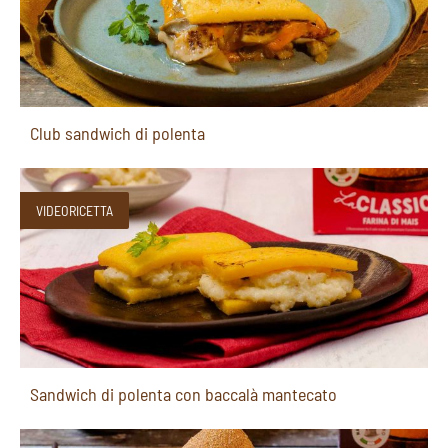
Club sandwich di polenta
VIDEORICETTA
Sandwich di polenta con baccalà mantecato