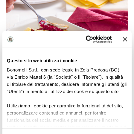
Questo sito web utilizza i cookie
Bonomelli S.r.l., con sede legale in Zola Predosa (BO),
via Enrico Mattei 6 (la "Società" o il "Titolare"), in qualità
6
di titolare del trattamento, desidera informare gli utenti (gli
"Utenti") in merito all'utilizzo dei cookie su questo sito.
Utilizziamo i cookie per garantire la funzionalità del sito,
Chiudete con la polenta, qualche fiocchetto di
personalizzare contenuti ed annunci, per fornire
taleggio e listarelle di radicchio. Spolverate con il
funzionalità dei social media e per analizzare il nostro
traffico. Condividiamo inoltre informazioni sul modo in cui
parmigiano grattugiato.