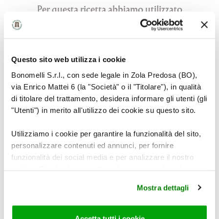
Per questa ricetta abbiamo utilizzato
Questo sito web utilizza i cookie
Bonomelli S.r.l., con sede legale in Zola Predosa (BO),
via Enrico Mattei 6 (la "Società" o il "Titolare"), in qualità
di titolare del trattamento, desidera informare gli utenti (gli
"Utenti") in merito all'utilizzo dei cookie su questo sito.
Utilizziamo i cookie per garantire la funzionalità del sito,
personalizzare contenuti ed annunci, per fornire
funzionalità dei social media e per analizzare il nostro
traffico. Condividiamo inoltre informazioni sul modo in cui
utilizza il nostro sito con i nostri partner che si occupano
Mostra dettagli
di analisi dei dati web, pubblicità e social media, i quali
potrebbero combinarle con altre informazioni che ha
fornito loro o che hanno raccolto dal suo utilizzo dei loro
Accetta tutti i cookie