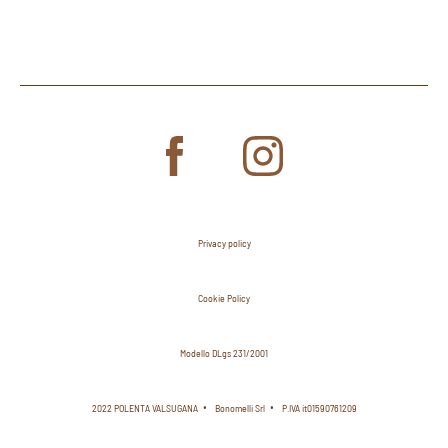
Privacy policy
Cookie Policy
Modello DLgs 231/2001
2022 POLENTA VALSUGANA
Bonomelli Srl
P.IVA it01590761209