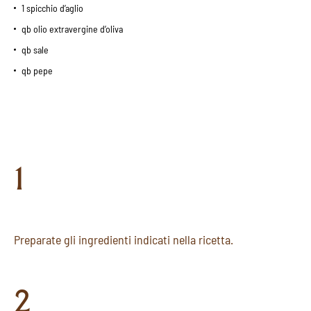
1 spicchio d’aglio
qb olio extravergine d’oliva
qb sale
qb pepe
1
Preparate gli ingredienti indicati nella ricetta.
2