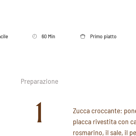
acile
60 Min
Primo piatto
Preparazione
1
Zucca croccante: ponet
placca rivestita con ca
rosmarino, il sale, il p