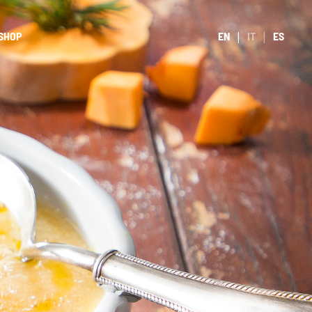
SHOP
EN
IT
ES