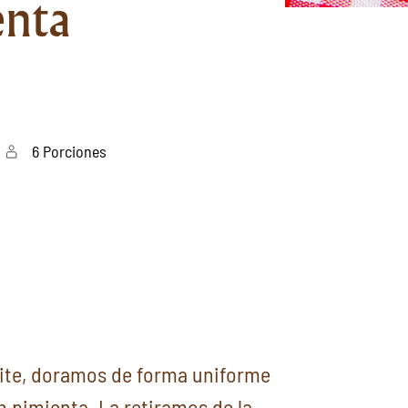
enta
6 Porciones
ite, doramos de forma uniforme
n pimienta. La retiramos de la