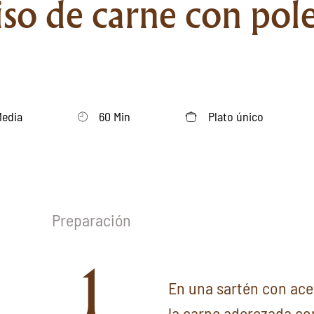
so de carne con pol
Media
60 Min
Plato único
Preparación
1
En una sartén con ace
la carne aderezada co