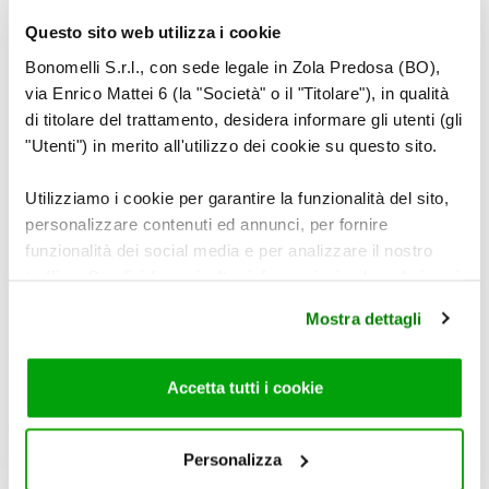
Questo sito web utilizza i cookie
Ponete gli gnocchi leggermente sovrapposti in una
Bonomelli S.r.l., con sede legale in Zola Predosa (BO),
teglia da forno unta.
via Enrico Mattei 6 (la "Società" o il "Titolare"), in qualità
di titolare del trattamento, desidera informare gli utenti (gli
"Utenti") in merito all'utilizzo dei cookie su questo sito.
6
Utilizziamo i cookie per garantire la funzionalità del sito,
personalizzare contenuti ed annunci, per fornire
funzionalità dei social media e per analizzare il nostro
traffico. Condividiamo inoltre informazioni sul modo in cui
Scaldate il burro con la salvia e una macinata di
utilizza il nostro sito con i nostri partner che si occupano
pepe.
Mostra dettagli
di analisi dei dati web, pubblicità e social media, i quali
potrebbero combinarle con altre informazioni che ha
fornito loro o che hanno raccolto dal suo utilizzo dei loro
Accetta tutti i cookie
7
servizi. Per maggiori informazioni circa l’utilizzo dei
cookie consultare la cookie policy. Se clicchi sulla “X” per
chiudere il banner, non verranno installati cookie sul tuo
Personalizza
dispositivo ad eccezione di quelli necessari ai fini del