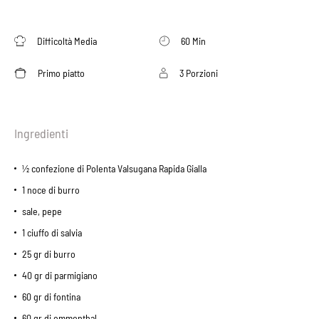
Difficoltà Media
60 Min
Primo piatto
3 Porzioni
Ingredienti
½ confezione di Polenta Valsugana Rapida Gialla
1 noce di burro
sale, pepe
1 ciuffo di salvia
25 gr di burro
40 gr di parmigiano
60 gr di fontina
60 gr di emmenthal