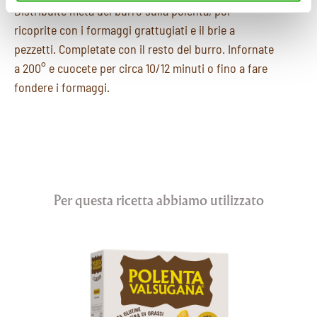
Distribuite metà del burro sulla polenta, poi
corretto funzionamento del sito.
ricoprite con i formaggi grattugiati e il brie a
pezzetti. Completate con il resto del burro. Infornate
a 200° e cuocete per circa 10/12 minuti o fino a fare
fondere i formaggi.
Per questa ricetta abbiamo utilizzato