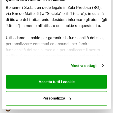
Distribuite il formaggio a cubetti.
Bonomelli S.r.l., con sede legale in Zola Predosa (BO),
via Enrico Mattei 6 (la "Società" o il "Titolare"), in qualità
di titolare del trattamento, desidera informare gli utenti (gli
"Utenti") in merito all'utilizzo dei cookie su questo sito.
Utilizziamo i cookie per garantire la funzionalità del sito,
personalizzare contenuti ed annunci, per fornire
funzionalità dei social media e per analizzare il nostro
traffico. Condividiamo inoltre informazioni sul modo in cui
utilizza il nostro sito con i nostri partner che si occupano
Mostra dettagli
di analisi dei dati web, pubblicità e social media, i quali
potrebbero combinarle con altre informazioni che ha
fornito loro o che hanno raccolto dal suo utilizzo dei loro
Accetta tutti i cookie
servizi. Per maggiori informazioni circa l’utilizzo dei
cookie consultare la cookie policy. Se clicchi sulla “X” per
chiudere il banner, non verranno installati cookie sul tuo
Personalizza
8
dispositivo ad eccezione di quelli necessari ai fini del
corretto funzionamento del sito.