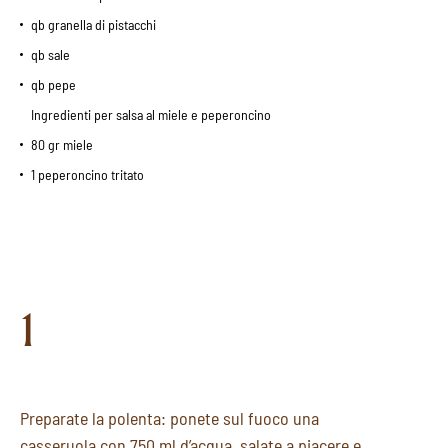
qb granella di pistacchi
qb sale
qb pepe
Ingredienti per salsa al miele e peperoncino
80 gr miele
1 peperoncino tritato
1
Preparate la polenta: ponete sul fuoco una
casseruola con 750 ml d’acqua, salate a piacere e