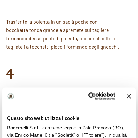
Trasferite la polenta in un sac à poche con
bocchetta tonda grande e spremete sul tagliere
formando dei serpenti di polenta, poi con il coltello
tagliateli a tocchetti piccoli formando degli gnocchi.
4
Versate nel piatto la crema di zucca, aggiungere gli
gnocchi e completate con il gorgonzola a tocchetti,
una spolverata di pepe e il timo.
Questo sito web utilizza i cookie
Bonomelli S.r.l., con sede legale in Zola Predosa (BO),
via Enrico Mattei 6 (la "Società" o il "Titolare"), in qualità