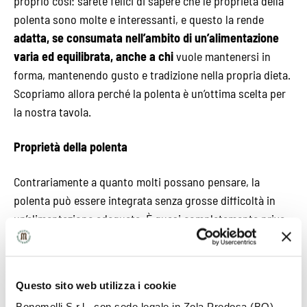
proprio così: sarete felici di sapere che le proprietà della
polenta sono molte e interessanti, e questo la rende
adatta, se consumata nell’ambito di un’alimentazione
varia ed equilibrata, anche a chi
vuole mantenersi in
forma, mantenendo gusto e tradizione nella propria dieta.
Scopriamo allora perché la polenta è un’ottima scelta per
la nostra tavola.
Proprietà della polenta
Contrariamente a quanto molti possano pensare, la
polenta può essere integrata senza grosse difficoltà in
un’alimentazione adeguata. È quasi completamente priva
di grassi saturi (meno del 2%), e contiene circa il 7% di
proteine
la sua ricchezza in carboidrati complessi unita
al contenuto di fibra, fa si che
la polenta rilasci energia
Questo sito web utilizza i cookie
gradualmente, aiutando al tempo stesso a mantenere
Bonomelli S.r.l., con sede legale in Zola Predosa (BO),