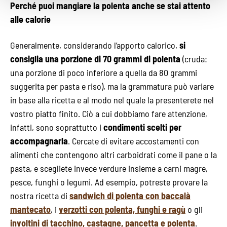
Perché puoi mangiare la polenta anche se stai attento
alle calorie
Generalmente, considerando l’apporto calorico,
si
consiglia una porzione di 70 grammi di polenta
(cruda:
una porzione di poco inferiore a quella da 80 grammi
suggerita per pasta e riso), ma la grammatura può variare
in base alla ricetta e al modo nel quale la presenterete nel
vostro piatto finito. Ciò a cui dobbiamo fare attenzione,
infatti, sono soprattutto i
condimenti scelti per
accompagnarla
. Cercate di evitare accostamenti con
alimenti che contengono altri carboidrati come il pane o la
pasta, e scegliete invece verdure insieme a carni magre,
pesce, funghi o legumi. Ad esempio, potreste provare la
nostra ricetta di
sandwich di polenta con baccalà
mantecato
, i
verzotti con polenta, funghi e ragù
o gli
involtini di tacchino, castagne, pancetta e polenta
.