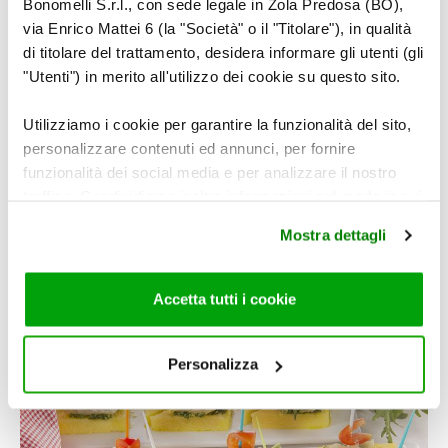
Bonomelli S.r.l., con sede legale in Zola Predosa (BO),
via Enrico Mattei 6 (la "Società" o il "Titolare"), in qualità
Tartine di polenta con salmone affumicato e cipolla al
di titolare del trattamento, desidera informare gli utenti (gli
balsamico
"Utenti") in merito all'utilizzo dei cookie su questo sito.
Utilizziamo i cookie per garantire la funzionalità del sito,
personalizzare contenuti ed annunci, per fornire
funzionalità dei social media e per analizzare il nostro
traffico. Condividiamo inoltre informazioni sul modo in cui
utilizza il nostro sito con i nostri partner che si occupano
Mostra dettagli
di analisi dei dati web, pubblicità e social media, i quali
potrebbero combinarle con altre informazioni che ha
fornito loro o che hanno raccolto dal suo utilizzo dei loro
Accetta tutti i cookie
servizi. Per maggiori informazioni circa l’utilizzo dei
Tartine di polenta, caprino e zucchine
cookie consultare la cookie policy. Se clicchi sulla “X” per
chiudere il banner, non verranno installati cookie sul tuo
Personalizza
dispositivo ad eccezione di quelli necessari ai fini del
corretto funzionamento del sito.