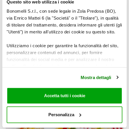
Questo sito web utilizza i cookie
Bonomelli S.r.l., con sede legale in Zola Predosa (BO),
via Enrico Mattei 6 (la "Società" o il "Titolare"), in qualità
Insalata greca con cubetti di polenta tostati
di titolare del trattamento, desidera informare gli utenti (gli
"Utenti") in merito all'utilizzo dei cookie su questo sito.
Utilizziamo i cookie per garantire la funzionalità del sito,
personalizzare contenuti ed annunci, per fornire
funzionalità dei social media e per analizzare il nostro
traffico. Condividiamo inoltre informazioni sul modo in cui
utilizza il nostro sito con i nostri partner che si occupano
Mostra dettagli
di analisi dei dati web, pubblicità e social media, i quali
potrebbero combinarle con altre informazioni che ha
fornito loro o che hanno raccolto dal suo utilizzo dei loro
Accetta tutti i cookie
Insalata di rucola, pomodorini e tonno con cubetti di
servizi. Per maggiori informazioni circa l’utilizzo dei
polenta
cookie consultare la cookie policy. Se clicchi sulla “X” per
chiudere il banner, non verranno installati cookie sul tuo
Personalizza
dispositivo ad eccezione di quelli necessari ai fini del
corretto funzionamento del sito.