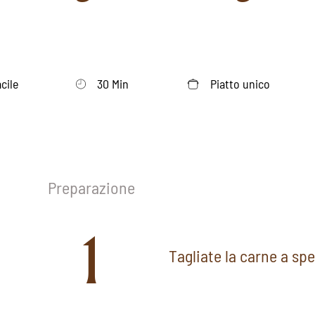
acile
30 Min
Piatto unico
Preparazione
1
Tagliate la carne a sp