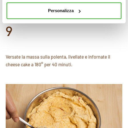
cookie consultare la cookie policy. Se clicchi sulla “X” per
speck a listarelle.
chiudere il banner, non verranno installati cookie sul tuo
Personalizza
dispositivo ad eccezione di quelli necessari ai fini del
corretto funzionamento del sito.
9
Versate la massa sulla polenta, livellate e infornate il
cheese cake a 180° per 40 minuti.