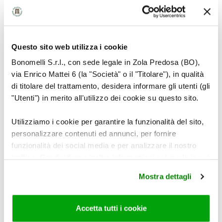
Questo sito web utilizza i cookie
Bonomelli S.r.l., con sede legale in Zola Predosa (BO),
via Enrico Mattei 6 (la "Società" o il "Titolare"), in qualità
di titolare del trattamento, desidera informare gli utenti (gli
"Utenti") in merito all'utilizzo dei cookie su questo sito.
Utilizziamo i cookie per garantire la funzionalità del sito,
personalizzare contenuti ed annunci, per fornire
funzionalità dei social media e per analizzare il nostro
traffico. Condividiamo inoltre informazioni sul modo in cui
8
utilizza il nostro sito con i nostri partner che si occupano
Mostra dettagli
di analisi dei dati web, pubblicità e social media, i quali
potrebbero combinarle con altre informazioni che ha
fornito loro o che hanno raccolto dal suo utilizzo dei loro
Accetta tutti i cookie
servizi. Per maggiori informazioni circa l’utilizzo dei
Controllate il sale e il pepe e completate con lo