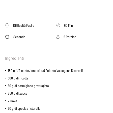
Difficoltà Facile
60 Min
Secondo
6 Porzioni
Ingredienti
180 g (1/2 confezione circa) Polenta Valsugana 5 cereali
300 g di ricotta
60 g di parmigiano grattugiato
250 g di zucca
2 uova
60 g di speck a listarelle