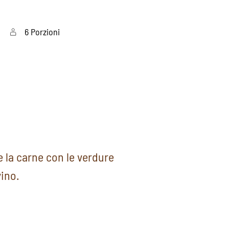
6 Porzioni
 la carne con le verdure
vino.