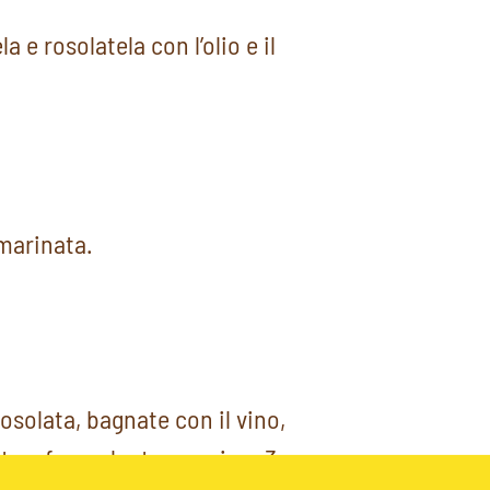
a e rosolatela con l’olio e il
 marinata.
osolata, bagnate con il vino,
e a fuoco lento per circa 3 ore.