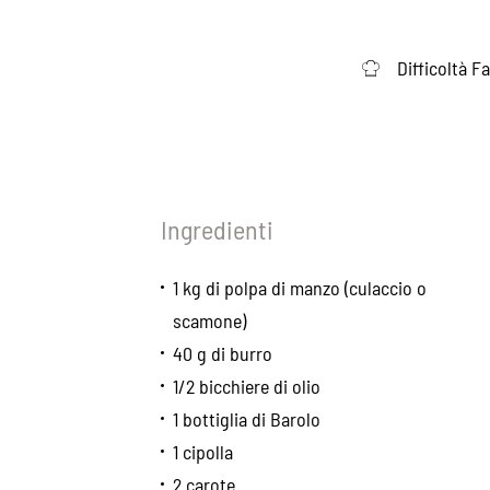
Difficoltà Fa
Ingredienti
1 kg di polpa di manzo (culaccio o
scamone)
40 g di burro
1/2 bicchiere di olio
1 bottiglia di Barolo
1 cipolla
2 carote