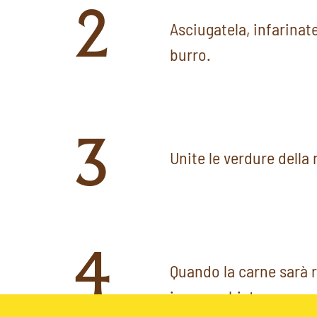
2
Asciugatela, infarinatel
burro.
3
Unite le verdure della
4
Quando la carne sarà r
incoperchiate e cuocet